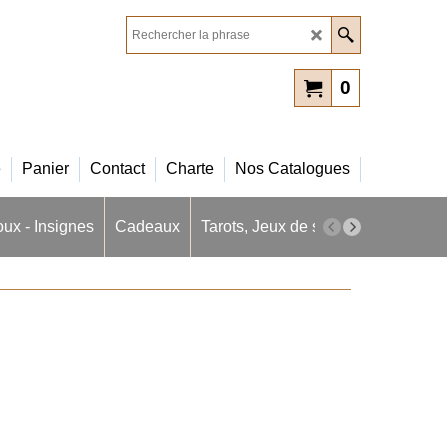
0
e
Panier
Contact
Charte
Nos Catalogues
oux - Insignes
Cadeaux
Tarots, Jeux de société
Masques 