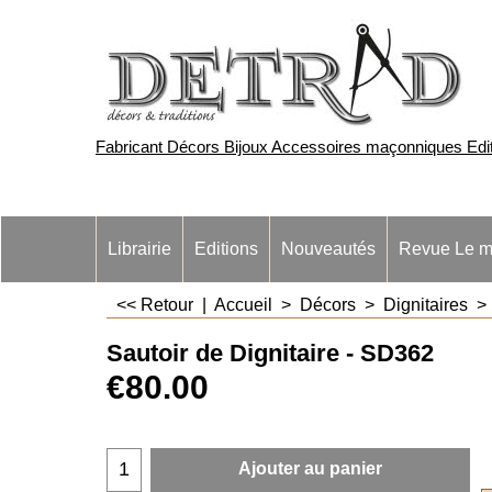
Fabricant Décors Bijoux Accessoires maçonniques Edite
Librairie
Editions
Nouveautés
Revue Le m
<< Retour
|
Accueil
>
Décors
>
Dignitaires
Sautoir de Dignitaire - SD362
€
80.00
Ajouter au panier