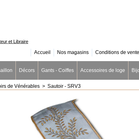
ur et Libraire
Accueil
Nos magasins
Conditions de vent
aillon
Décors
Gants - Coiffes
Accessoires de loge
Bij
irs de Vénérables
>
Sautoir - SRV3