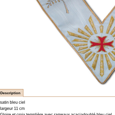
Description
satin bleu ciel
largeur 11 cm
Gloire et croix templière avec rameaux acacia
doublé bleu ciel