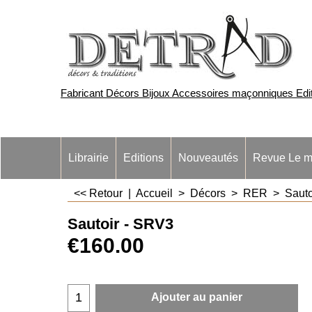
Fabricant Décors Bijoux Accessoires maçonniques Edite
Librairie
Editions
Nouveautés
Revue Le m
<< Retour
|
Accueil
>
Décors
>
RER
>
Sauto
Sautoir - SRV3
€
160.00
Ajouter au panier