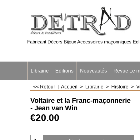
Fabricant Décors Bijoux Accessoires maçonniques Edite
Librairie
Editions
Nouveautés
Revue Le m
<< Retour
|
Accueil
>
Librairie
>
Histoire
>
V
Voltaire et la Franc-maçonnerie
- Jean van Win
€
20.00