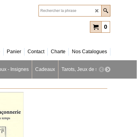
0
e
Panier
Contact
Charte
Nos Catalogues
oux - Insignes
Cadeaux
Tarots, Jeux de société
Masques 