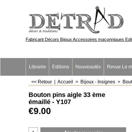
Fabricant Décors Bijoux Accessoires maçonniques Edite
Librairie
Editions
Nouveautés
Revue Le m
<< Retour
|
Accueil
>
Bijoux - Insignes
>
Bout
Bouton pins aigle 33 ème
émaillé - Y107
€
9.00