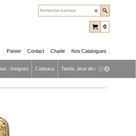
0
e
Panier
Contact
Charte
Nos Catalogues
oux - Insignes
Cadeaux
Tarots, Jeux de société
Masques 